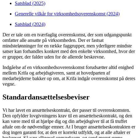
Satsblad (2025)
Generelle vilkår for virksomhedsoverenskomst (2024)
Satsblad (2024)
Der er tale om en tværfaglig overenskomst, der som udgangspunkt
omfatter alle ansatte på virksomheden. Der er fastsat
mindstelønninger for en række faggrupper, men yderligere mindste
satser kan forhandles konkret med den enkelte virksomhed, hvor der
er grupper, der falder uden for de allerede beskrevne.
Indgåelse af en virksomhedsoverenskomst forudsætter altid enighed
mellem Krifa og arbejdsgiveren, samt at hovedparten af
medarbejderne bakker op om, at Krifa indgår overenskomst på deres
vegne.
Standardansættelsesbeviser
Vi har lavet en ansættelseskontrakt, der passer til overenskomsten.
Den opfylder lovgivningens krav til en ansættelseskontrakt, og den
kan være med til at hjælpe dig og din arbejdsgiver til at få truffet
aftale om de nødvendige emner. At I bruger ansættelseskontrakten er
dog ingen garanti for, at den er korrekt udfyldt, og at alle aftaler er
beskrevet. Så vær alligevel opmærksom, og send meget gerne