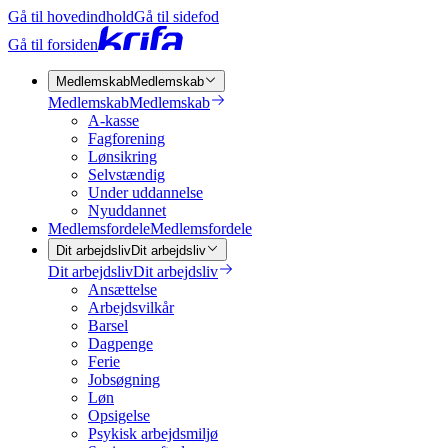
Gå til hovedindhold
Gå til sidefod
Gå til forsiden
Medlemskab
Medlemskab
Medlemskab
Medlemskab
A-kasse
Fagforening
Lønsikring
Selvstændig
Under uddannelse
Nyuddannet
Medlemsfordele
Medlemsfordele
Dit arbejdsliv
Dit arbejdsliv
Dit arbejdsliv
Dit arbejdsliv
Ansættelse
Arbejdsvilkår
Barsel
Dagpenge
Ferie
Jobsøgning
Løn
Opsigelse
Psykisk arbejdsmiljø