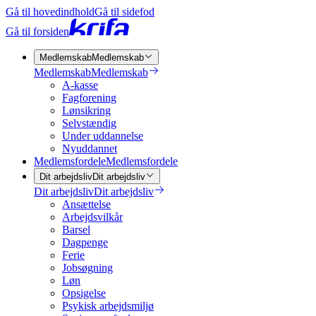
Gå til hovedindhold
Gå til sidefod
Gå til forsiden
Medlemskab
Medlemskab
Medlemskab
Medlemskab
A-kasse
Fagforening
Lønsikring
Selvstændig
Under uddannelse
Nyuddannet
Medlemsfordele
Medlemsfordele
Dit arbejdsliv
Dit arbejdsliv
Dit arbejdsliv
Dit arbejdsliv
Ansættelse
Arbejdsvilkår
Barsel
Dagpenge
Ferie
Jobsøgning
Løn
Opsigelse
Psykisk arbejdsmiljø