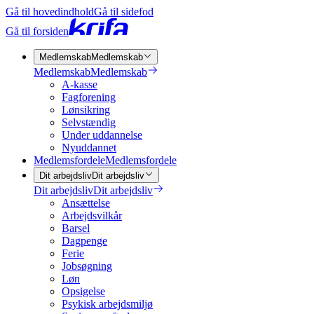
Gå til hovedindhold
Gå til sidefod
Gå til forsiden
Medlemskab
Medlemskab
Medlemskab
Medlemskab
A-kasse
Fagforening
Lønsikring
Selvstændig
Under uddannelse
Nyuddannet
Medlemsfordele
Medlemsfordele
Dit arbejdsliv
Dit arbejdsliv
Dit arbejdsliv
Dit arbejdsliv
Ansættelse
Arbejdsvilkår
Barsel
Dagpenge
Ferie
Jobsøgning
Løn
Opsigelse
Psykisk arbejdsmiljø