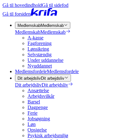
Gå til hovedindhold
Gå til sidefod
Gå til forsiden
Medlemskab
Medlemskab
Medlemskab
Medlemskab
A-kasse
Fagforening
Lønsikring
Selvstændig
Under uddannelse
Nyuddannet
Medlemsfordele
Medlemsfordele
Dit arbejdsliv
Dit arbejdsliv
Dit arbejdsliv
Dit arbejdsliv
Ansættelse
Arbejdsvilkår
Barsel
Dagpenge
Ferie
Jobsøgning
Løn
Opsigelse
Psykisk arbejdsmiljø