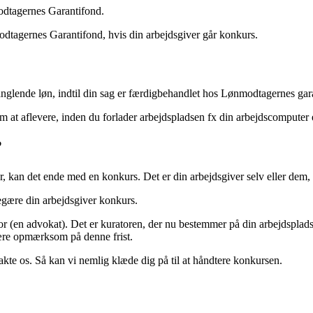
modtagernes Garantifond.
dtagernes Garantifond, hvis din arbejdsgiver går konkurs.
n manglende løn, indtil din sag er færdigbehandlet hos Lønmodtagernes gar
 om at aflevere, inden du forlader arbejdspladsen fx din arbejdscomputer e
?
ger, kan det ende med en konkurs. Det er din arbejdsgiver selv eller dem
begære din arbejdsgiver konkurs.
ator (en advokat). Det er kuratoren, der nu bestemmer på din arbejdspl
 være opmærksom på denne frist.
akte os. Så kan vi nemlig klæde dig på til at håndtere konkursen.