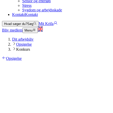
Senior og efterløn
Stress
Sygdom og arbejdsskade
Kontakt
Kontakt
Mit Krifa
Hvad søger du?
Søg
Bliv medlem
Menu
Dit arbejdsliv
Opsigelse
Konkurs
Opsigelse