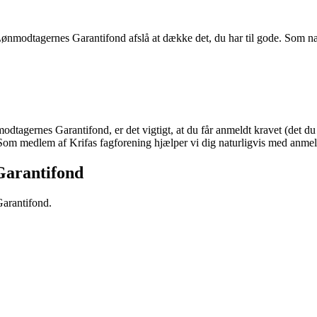
Lønmodtagernes Garantifond afslå at dække det, du har til gode. Som næ
dtagernes Garantifond, er det vigtigt, at du får anmeldt kravet (det du 
 Som medlem af Krifas fagforening hjælper vi dig naturligvis med anmeld
Garantifond
arantifond.