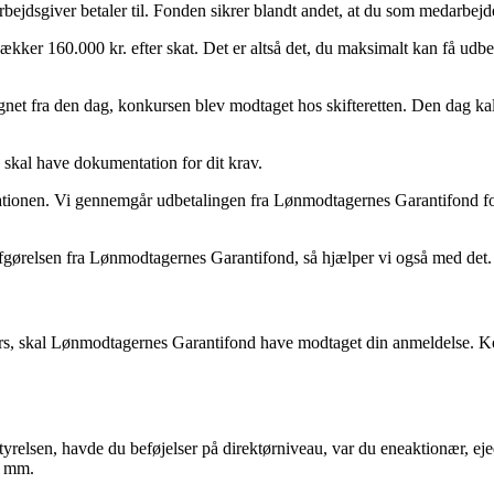
ejdsgiver betaler til. Fonden sikrer blandt andet, at du som medarbejde
er 160.000 kr. efter skat. Det er altså det, du maksimalt kan få udbe
t fra den dag, konkursen blev modtaget hos skifteretten. Den dag kalde
du skal have dokumentation for dit krav.
ionen. Vi gennemgår udbetalingen fra Lønmodtagernes Garantifond for dig, 
r afgørelsen fra Lønmodtagernes Garantifond, så hjælper vi også med det.
kurs, skal Lønmodtagernes Garantifond have modtaget din anmeldelse. Ko
yrelsen, havde du beføjelser på direktørniveau, var du eneaktionær, eje
n mm.