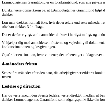
Lønmodtagernes Garantifond er en forsikringsfond, som alle private arb
Du skal være opmærksom på, at Lønmodtagernes Garantifond højst dækk
dækker.
Løn mm. dækkes normalt ikke, hvis det er ældre end seks måneder regne
ofte kan dækkes 3 år tilbage.
Det er derfor vigtigt, at du anmelder dit krav i hurtigst muligt, og at 
Vi hjælper dig med anmeldelsen, fristerne og vejledning til dokumentat
konkurssituationen og lovgivningen.
Opstår der en situation, hvor vi mener, det er berettiget at klage ove
4-måneders fristen
Senest fire måneder efter den dato, din arbejdsgiver er erklæret kon
fristen.
Ledelse og direktion
Har du været med i den øverste ledelse, været direktør, medlem af best
dækker Lønmodtagernes Garantifond som udgangspunkt ikke din lø