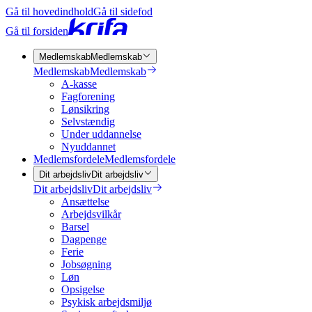
Gå til hovedindhold
Gå til sidefod
Gå til forsiden
Medlemskab
Medlemskab
Medlemskab
Medlemskab
A-kasse
Fagforening
Lønsikring
Selvstændig
Under uddannelse
Nyuddannet
Medlemsfordele
Medlemsfordele
Dit arbejdsliv
Dit arbejdsliv
Dit arbejdsliv
Dit arbejdsliv
Ansættelse
Arbejdsvilkår
Barsel
Dagpenge
Ferie
Jobsøgning
Løn
Opsigelse
Psykisk arbejdsmiljø