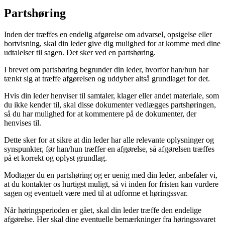
Partshøring
Inden der træffes en endelig afgørelse om advarsel, opsigelse eller
bortvisning, skal din leder give dig mulighed for at komme med dine
udtalelser til sagen. Det sker ved en partshøring.
I brevet om partshøring begrunder din leder, hvorfor han/hun har
tænkt sig at træffe afgørelsen og uddyber altså grundlaget for det.
Hvis din leder henviser til samtaler, klager eller andet materiale, som
du ikke kender til, skal disse dokumenter vedlægges partshøringen,
så du har mulighed for at kommentere på de dokumenter, der
henvises til.
Dette sker for at sikre at din leder har alle relevante oplysninger og
synspunkter, før han/hun træffer en afgørelse, så afgørelsen træffes
på et korrekt og oplyst grundlag.
Modtager du en partshøring og er uenig med din leder, anbefaler vi,
at du kontakter os hurtigst muligt, så vi inden for fristen kan vurdere
sagen og eventuelt være med til at udforme et høringssvar.
Når høringsperioden er gået, skal din leder træffe den endelige
afgørelse. Her skal dine eventuelle bemærkninger fra høringssvaret