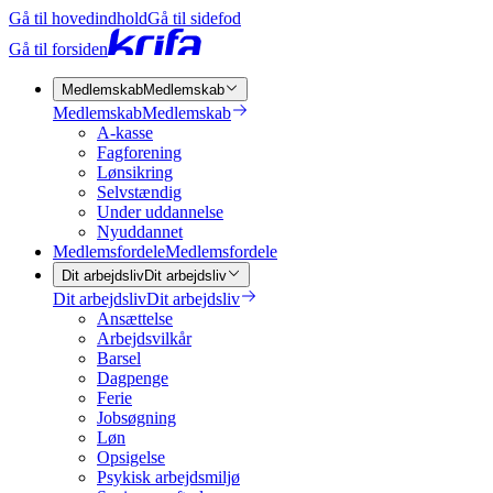
Gå til hovedindhold
Gå til sidefod
Gå til forsiden
Medlemskab
Medlemskab
Medlemskab
Medlemskab
A-kasse
Fagforening
Lønsikring
Selvstændig
Under uddannelse
Nyuddannet
Medlemsfordele
Medlemsfordele
Dit arbejdsliv
Dit arbejdsliv
Dit arbejdsliv
Dit arbejdsliv
Ansættelse
Arbejdsvilkår
Barsel
Dagpenge
Ferie
Jobsøgning
Løn
Opsigelse
Psykisk arbejdsmiljø