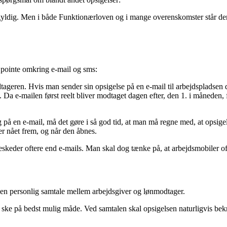
gyldig. Men i både Funktionærloven og i mange overenskomster står der, 
 pointe omkring e-mail og sms:
dtageren. Hvis man sender sin opsigelse på en e-mail til arbejdspladsen 
 Da e-mailen først reelt bliver modtaget dagen efter, den 1. i måneden
g på en e-mail, må det gøre i så god tid, at man må regne med, at opsigel
 er nået frem, og når den åbnes.
beskeder oftere end e-mails. Man skal dog tænke på, at arbejdsmobiler of
d en personlig samtale mellem arbejdsgiver og lønmodtager.
 ske på bedst mulig måde. Ved samtalen skal opsigelsen naturligvis bekræ