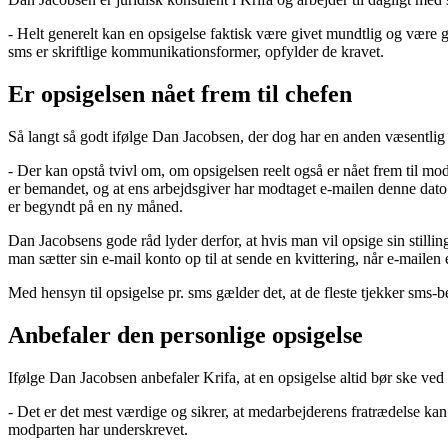
- Helt generelt kan en opsigelse faktisk være givet mundtlig og være 
sms er skriftlige kommunikationsformer, opfylder de kravet.
Er opsigelsen nået frem til chefen
Så langt så godt ifølge Dan Jacobsen, der dog har en anden væsentlig
- Der kan opstå tvivl om, om opsigelsen reelt også er nået frem til mo
er bemandet, og at ens arbejdsgiver har modtaget e-mailen denne dato.
er begyndt på en ny måned.
Dan Jacobsens gode råd lyder derfor, at hvis man vil opsige sin stillin
man sætter sin e-mail konto op til at sende en kvittering, når e-mailen
Med hensyn til opsigelse pr. sms gælder det, at de fleste tjekker sms-
Anbefaler den personlige opsigelse
Ifølge Dan Jacobsen anbefaler Krifa, at en opsigelse altid bør ske ve
- Det er det mest værdige og sikrer, at medarbejderens fratrædelse kan
modparten har underskrevet.