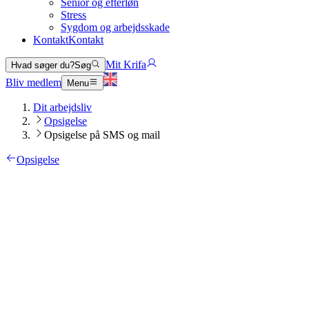
Senior og efterløn
Stress
Sygdom og arbejdsskade
Kontakt
Kontakt
Mit Krifa
Hvad søger du?
Søg
Bliv medlem
Menu
Dit arbejdsliv
Opsigelse
Opsigelse på SMS og mail
Opsigelse