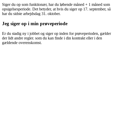
Siger du op som funktionær, har du løbende måned + 1 måned som
opsigelsesperiode. Det betyder, at hvis du siger op 17. september, så
har du sidste arbejdsdag 31. oktober.
Jeg siger op i min prøveperiode
Er du stadig ny i jobbet og siger op inden for prøveperioden, gælder
der lidt andre regler. som du kan finde i din kontrakt eller i den
gældende overenskomst.
Gælder mit opsigelsesvarsel også, hvis je
bliver opsagt under sygdom?
Ja, du har krav på dit opsigelsesvarsel, hvis du opsiges under
sygdom.
Hvis du er funktionær, kan din arbejdsgiver dog opsige dig med e
forkortet opsigelsesvarsel, hvis du har mere end 120 sygedage in
for et år - men kun hvis det står i din ansættelseskontrakt.
Husk, at du altid kan kontakte din fagforening, hvis du har brug f