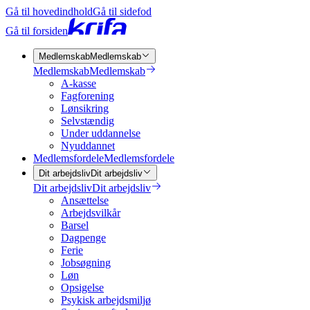
Gå til hovedindhold
Gå til sidefod
Gå til forsiden
Medlemskab
Medlemskab
Medlemskab
Medlemskab
A-kasse
Fagforening
Lønsikring
Selvstændig
Under uddannelse
Nyuddannet
Medlemsfordele
Medlemsfordele
Dit arbejdsliv
Dit arbejdsliv
Dit arbejdsliv
Dit arbejdsliv
Ansættelse
Arbejdsvilkår
Barsel
Dagpenge
Ferie
Jobsøgning
Løn
Opsigelse
Psykisk arbejdsmiljø