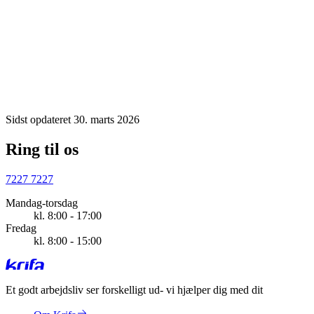
Har jeg et opsigelsesvarsel, hvis jeg
bortvises?
Nej, hvis du har misligholdt din ansættelseskontrakt og bortvises,
har du intet opsigelsesvarsel, og du vil blive opsagt med øjeblikke
virkning.
Sidst opdateret 30. marts 2026
Ring til os
7227 7227
Mandag-torsdag
kl. 8:00 - 17:00
Fredag
kl. 8:00 - 15:00
Et godt arbejdsliv ser forskelligt ud
- vi hjælper dig med dit