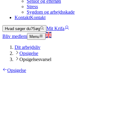
Senior og efterløn
Stress
Sygdom og arbejdsskade
Kontakt
Kontakt
Mit Krifa
Hvad søger du?
Søg
Bliv medlem
Menu
Dit arbejdsliv
Opsigelse
Opsigelsesvarsel
Opsigelse