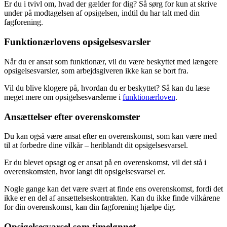
Er du i tvivl om, hvad der gælder for dig? Så sørg for kun at skrive
under på modtagelsen af opsigelsen, indtil du har talt med din
fagforening.
Funktionærlovens opsigelsesvarsler
Når du er ansat som funktionær, vil du være beskyttet med længere
opsigelsesvarsler, som arbejdsgiveren ikke kan se bort fra.
Vil du blive klogere på, hvordan du er beskyttet? Så kan du læse
meget mere om opsigelsesvarslerne i
funktionærloven
.
Ansættelser efter overenskomster
Du kan også være ansat efter en overenskomst, som kan være med
til at forbedre dine vilkår – heriblandt dit opsigelsesvarsel.
Er du blevet opsagt og er ansat på en overenskomst, vil det stå i
overenskomsten, hvor langt dit opsigelsesvarsel er.
Nogle gange kan det være svært at finde ens overenskomst, fordi det
ikke er en del af ansættelseskontrakten. Kan du ikke finde vilkårene
for din overenskomst, kan din fagforening hjælpe dig.
Opsigelsesvarsel som timelønnet