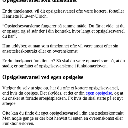
Er du timelønnet, vil dit opsigelsesvarsel ofte være kortere, fortæller
Henriette Klüwer-Ulrich.
“Opsigelsesvarslerne fungerer på samme måde. Du får at vide, at du
er opsagt, og så står der i din kontrakt, hvor langt et opsigelsesvarsel
du har”.
Hun uddyber, at man som timelønnet ofte vil være ansat efter sin
ansættelseskontrakt eller en overenskomst.
Er du timelønnet funktionær? Så skal du være opmærksom på, at du
stadig er omfattet af opsigelsesvarslerne i funktionærloven.
Opsigelsesvarsel ved egen opsigelse
Vælger du selv at sige op, har du ofte et kortere opsigelsesvarsel,
end hvis du opsiges. Det skyldes, at det er din
egen opsigelse
, og at
du ønsker at forlade arbejdspladsen. Fx hvis du skal starte på et nyt
arbejde.
Ofte kan du finde dit eget opsigelsesvarsel i din ansættelseskontrakt.
Men nogle gange er der blot henvist til enten en overenskomst eller
Funktionærloven.