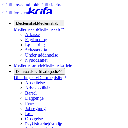
Gå til hovedindhold
Gå til sidefod
Gå til forsiden
Medlemskab
Medlemskab
Medlemskab
Medlemskab
A-kasse
Fagforening
Lønsikring
Selvstændig
Under uddannelse
Nyuddannet
Medlemsfordele
Medlemsfordele
Dit arbejdsliv
Dit arbejdsliv
Dit arbejdsliv
Dit arbejdsliv
Ansættelse
Arbejdsvilkår
Barsel
Dagpenge
Ferie
Jobsøgning
Løn
Opsigelse
Psykisk arbejdsmiljø