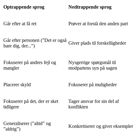
Optrappende sprog
Nedtrappende sprog
Går efter at få ret
Prøver at forstå den anden part
Går efter personen (”Det er også
Giver plads til forskelligheder
bare dig, der...”)
Fokuserer på andres fejl og
Nysgerrige spørgsmål til
mangler
modpartens syn på sagen
Placerer skyld
Fokuserer på muligheder
Fokuserer på det, der er sket
Tager ansvar for sin del af
tidligere
konflikten
Generaliserer (”altid” og
Konkretiserer og giver eksempler
”aldrig”)