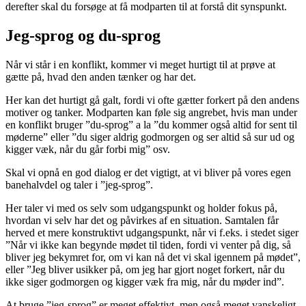
derefter skal du forsøge at få modparten til at forstå dit synspunkt.
Jeg-sprog og du-sprog
Når vi står i en konflikt, kommer vi meget hurtigt til at prøve at
gætte på, hvad den anden tænker og har det.
Her kan det hurtigt gå galt, fordi vi ofte gætter forkert på den andens
motiver og tanker. Modparten kan føle sig angrebet, hvis man under
en konflikt bruger ”du-sprog” a la ”du kommer også altid for sent til
møderne” eller ”du siger aldrig godmorgen og ser altid så sur ud og
kigger væk, når du går forbi mig” osv.
Skal vi opnå en god dialog er det vigtigt, at vi bliver på vores egen
banehalvdel og taler i ”jeg-sprog”.
Her taler vi med os selv som udgangspunkt og holder fokus på,
hvordan vi selv har det og påvirkes af en situation. Samtalen får
herved et mere konstruktivt udgangspunkt, når vi f.eks. i stedet siger
”Når vi ikke kan begynde mødet til tiden, fordi vi venter på dig, så
bliver jeg bekymret for, om vi kan nå det vi skal igennem på mødet”,
eller ”Jeg bliver usikker på, om jeg har gjort noget forkert, når du
ikke siger godmorgen og kigger væk fra mig, når du møder ind”.
At bruge ”jeg-sprog” er meget effektivt, men også meget vanskeligt.