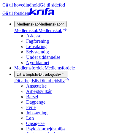
Gå til hovedindhold
Gå til sidefod
Gå til forsiden
Medlemskab
Medlemskab
Medlemskab
Medlemskab
A-kasse
Fagforening
Lønsikring
Selvstændig
Under uddannelse
Nyuddannet
Medlemsfordele
Medlemsfordele
Dit arbejdsliv
Dit arbejdsliv
Dit arbejdsliv
Dit arbejdsliv
Ansættelse
Arbejdsvilkår
Barsel
Dagpenge
Ferie
Jobsøgning
Løn
Opsigelse
Psykisk arbejdsmiljø