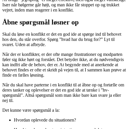
Især når bølgerne går højt, og man ikke får stoppet op og trukket
vejret, inden man reagerer i en konflikt.
Åbne spørgsmål løsner op
Skal du løse en konflikt er det en god ide at spørge ind til behovet
hos den, du står overfor. Spørg ”hvad har du brug for?” Lyt til
svaret. Uden at afbryde.
Når der er konflikter, er der ofte mange frustrationer og modparten
føler sig ikke hørt og forstået. Det betyder ikke, at du nødvendigvis
kan indfri alle de behov, der er. At begynde med at anerkende at
behovet findes er ofte et skridt på vejen til, at I sammen kan prøve at
finde en fælles løsning.
Når du skal have parterne i en konflikt til at åbne op og fortælle om
deres tanker og oplevelser er det en god ide at tænke i ”hv-
spørgsmål”. Altså spørgsmål som man ikke bare kan svare ja eller
nej til.
Det kunne være spørgsmål a la:
Hvordan oplevede du situationen?