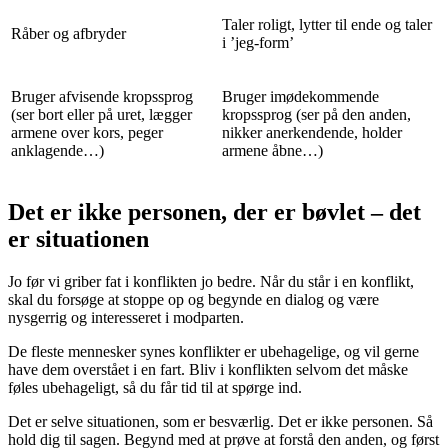
Taler roligt, lytter til ende og taler
Råber og afbryder
i ’jeg-form’
Bruger afvisende kropssprog
Bruger imødekommende
(ser bort eller på uret, lægger
kropssprog (ser på den anden,
armene over kors, peger
nikker anerkendende, holder
anklagende…)
armene åbne…)
Det er ikke personen, der er bøvlet – det
er situationen
Jo før vi griber fat i konflikten jo bedre. Når du står i en konflikt,
skal du forsøge at stoppe op og begynde en dialog og være
nysgerrig og interesseret i modparten.
De fleste mennesker synes konflikter er ubehagelige, og vil gerne
have dem overstået i en fart. Bliv i konflikten selvom det måske
føles ubehageligt, så du får tid til at spørge ind.
Det er selve situationen, som er besværlig. Det er ikke personen. Så
hold dig til sagen. Begynd med at prøve at forstå den anden, og først