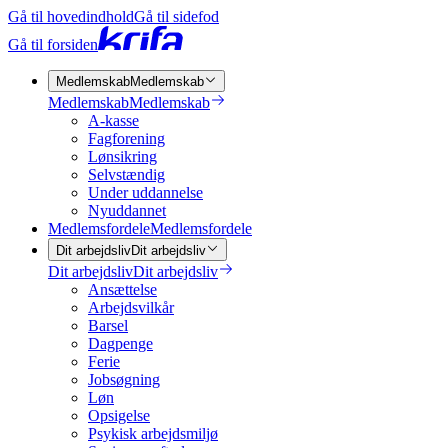
Gå til hovedindhold
Gå til sidefod
Gå til forsiden
Medlemskab
Medlemskab
Medlemskab
Medlemskab
A-kasse
Fagforening
Lønsikring
Selvstændig
Under uddannelse
Nyuddannet
Medlemsfordele
Medlemsfordele
Dit arbejdsliv
Dit arbejdsliv
Dit arbejdsliv
Dit arbejdsliv
Ansættelse
Arbejdsvilkår
Barsel
Dagpenge
Ferie
Jobsøgning
Løn
Opsigelse
Psykisk arbejdsmiljø