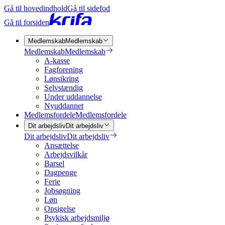
Gå til hovedindhold
Gå til sidefod
Gå til forsiden
Medlemskab
Medlemskab
Medlemskab
Medlemskab
A-kasse
Fagforening
Lønsikring
Selvstændig
Under uddannelse
Nyuddannet
Medlemsfordele
Medlemsfordele
Dit arbejdsliv
Dit arbejdsliv
Dit arbejdsliv
Dit arbejdsliv
Ansættelse
Arbejdsvilkår
Barsel
Dagpenge
Ferie
Jobsøgning
Løn
Opsigelse
Psykisk arbejdsmiljø