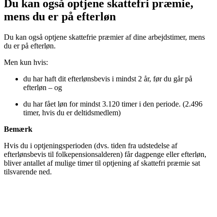
Du kan også optjene skattefri præmie,
mens du er på efterløn
Du kan også optjene skattefrie præmier af dine arbejdstimer, mens
du er på efterløn.
Men kun hvis:
du har haft dit efterlønsbevis i mindst 2 år, før du går på
efterløn – og
du har fået løn for mindst 3.120 timer i den periode. (2.496
timer, hvis du er deltidsmedlem)
Bemærk
Hvis du i optjeningsperioden (dvs. tiden fra udstedelse af
efterlønsbevis til folkepensionsalderen) får dagpenge eller efterløn,
bliver antallet af mulige timer til optjening af skattefri præmie sat
tilsvarende ned.
Timer du kan bruge til skattefri præmie