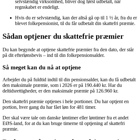
selvstændig virksomhed, bliver dog først udbetalt, når
regnskabet er endeligt.
Hvis du er selvstændig, kan der altså gå op til 1 ½ år, fra du er
blevet folkepensionist, til du får udbetalt din skattefri præmie.
Sådan optjener du skattefrie præmier
Du kan begynde at optjene skattefrie præmier fra den dato, der står
på dit efterlønsbevis – ind til din folkepensionsalder.
Så meget kan du nå at optjene
Arbejder du på fuldtid indtil til din pensionsalder, kan du få udbetalt
den maksimale præmie, som i 2026 er på 190.440 kr. Har du
deltidsrettigheder, er den maksimale præmie på 126.960 kr.
Den skattefri præmie optjenes i hele portioner. Du har optjent en
portion, hver gang du har fået løn for 481 timer.
Der skal være tale om danske løntimer eller løntimer fra et andet
EØS-land, for at du kan bruge timerne til optjening af skattefri
præmie.