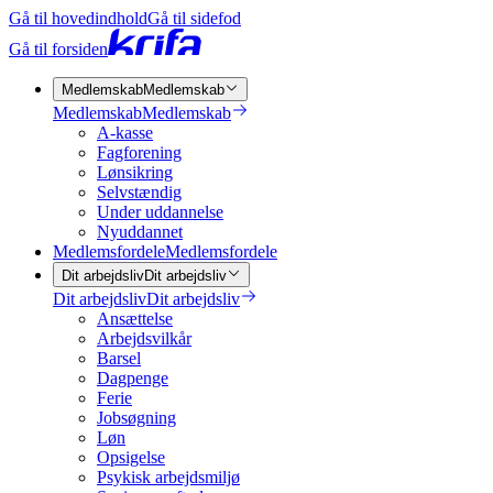
Gå til hovedindhold
Gå til sidefod
Gå til forsiden
Medlemskab
Medlemskab
Medlemskab
Medlemskab
A-kasse
Fagforening
Lønsikring
Selvstændig
Under uddannelse
Nyuddannet
Medlemsfordele
Medlemsfordele
Dit arbejdsliv
Dit arbejdsliv
Dit arbejdsliv
Dit arbejdsliv
Ansættelse
Arbejdsvilkår
Barsel
Dagpenge
Ferie
Jobsøgning
Løn
Opsigelse
Psykisk arbejdsmiljø