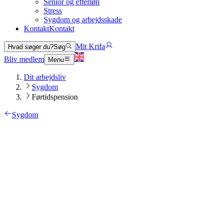
Senior og efterløn
Stress
Sygdom og arbejdsskade
Kontakt
Kontakt
Mit Krifa
Hvad søger du?
Søg
Bliv medlem
Menu
Dit arbejdsliv
Sygdom
Førtidspension
Sygdom