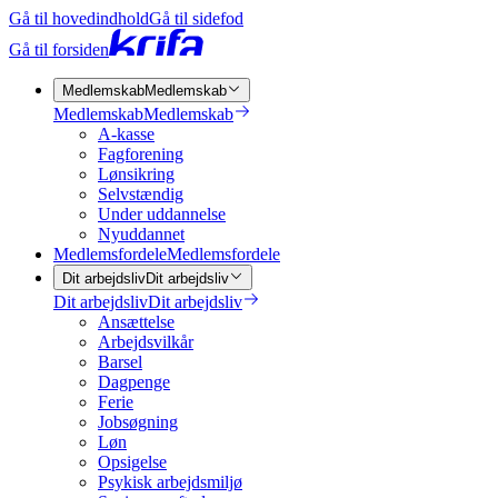
Gå til hovedindhold
Gå til sidefod
Gå til forsiden
Medlemskab
Medlemskab
Medlemskab
Medlemskab
A-kasse
Fagforening
Lønsikring
Selvstændig
Under uddannelse
Nyuddannet
Medlemsfordele
Medlemsfordele
Dit arbejdsliv
Dit arbejdsliv
Dit arbejdsliv
Dit arbejdsliv
Ansættelse
Arbejdsvilkår
Barsel
Dagpenge
Ferie
Jobsøgning
Løn
Opsigelse
Psykisk arbejdsmiljø