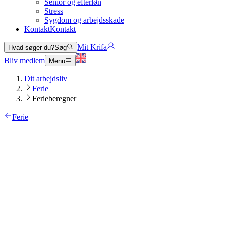
Senior og efterløn
Stress
Sygdom og arbejdsskade
Kontakt
Kontakt
Mit Krifa
Hvad søger du?
Søg
Bliv medlem
Menu
Dit arbejdsliv
Ferie
Ferieberegner
Ferie