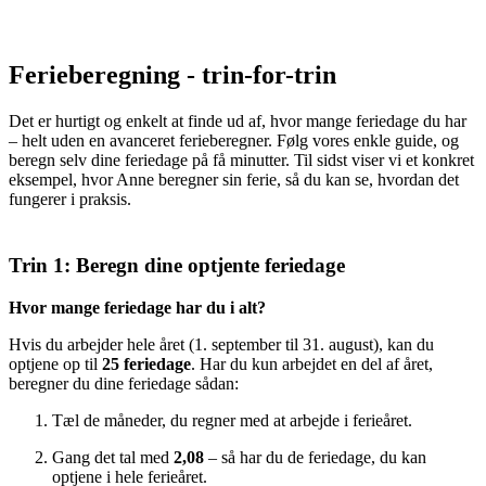
Ferieberegning - trin-for-trin
Det er hurtigt og enkelt at finde ud af, hvor mange feriedage du har
– helt uden en avanceret ferieberegner. Følg vores enkle guide, og
beregn selv dine feriedage på få minutter. Til sidst viser vi et konkret
eksempel, hvor Anne beregner sin ferie, så du kan se, hvordan det
fungerer i praksis.
Trin 1: Beregn dine optjente feriedage
Hvor mange feriedage har du i alt?
Hvis du arbejder hele året (1. september til 31. august), kan du
optjene op til
25 feriedage
. Har du kun arbejdet en del af året,
beregner du dine feriedage sådan:
Tæl de måneder, du regner med at arbejde i ferieåret.
Gang det tal med
2,08
– så har du de feriedage, du kan
optjene i hele ferieåret.