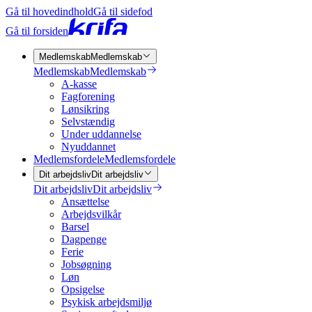
Gå til hovedindhold
Gå til sidefod
Gå til forsiden
Medlemskab
Medlemskab
Medlemskab
Medlemskab
A-kasse
Fagforening
Lønsikring
Selvstændig
Under uddannelse
Nyuddannet
Medlemsfordele
Medlemsfordele
Dit arbejdsliv
Dit arbejdsliv
Dit arbejdsliv
Dit arbejdsliv
Ansættelse
Arbejdsvilkår
Barsel
Dagpenge
Ferie
Jobsøgning
Løn
Opsigelse
Psykisk arbejdsmiljø