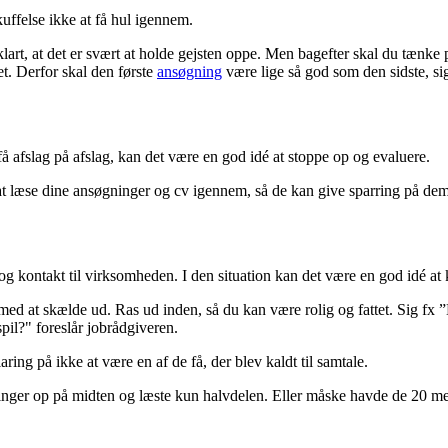
kuffelse ikke at få hul igennem.
 er klart, at det er svært at holde gejsten oppe. Men bagefter skal du tæ
t. Derfor skal den første
ansøgning
være lige så god som den sidste, si
få afslag på afslag, kan det være en god idé at stoppe op og evaluere.
il at læse dine ansøgninger og cv igennem, så de kan give sparring på de
g kontakt til virksomheden. I den situation kan det være en god idé at 
r med at skælde ud. Ras ud inden, så du kan være rolig og fattet. Sig fx
spil?" foreslår jobrådgiveren.
aring på ikke at være en af de få, der blev kaldt til samtale.
nger op på midten og læste kun halvdelen. Eller måske havde de 20 me