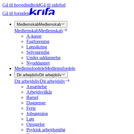
Gå til hovedindhold
Gå til sidefod
Gå til forsiden
Medlemskab
Medlemskab
Medlemskab
Medlemskab
A-kasse
Fagforening
Lønsikring
Selvstændig
Under uddannelse
Nyuddannet
Medlemsfordele
Medlemsfordele
Dit arbejdsliv
Dit arbejdsliv
Dit arbejdsliv
Dit arbejdsliv
Ansættelse
Arbejdsvilkår
Barsel
Dagpenge
Ferie
Jobsøgning
Løn
Opsigelse
Psykisk arbejdsmiljø