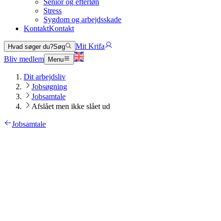
Senior og efterløn
Stress
Sygdom og arbejdsskade
Kontakt
Kontakt
Mit Krifa
Hvad søger du?
Søg
Bliv medlem
Menu
Dit arbejdsliv
Jobsøgning
Jobsamtale
Afslået men ikke slået ud
Jobsamtale