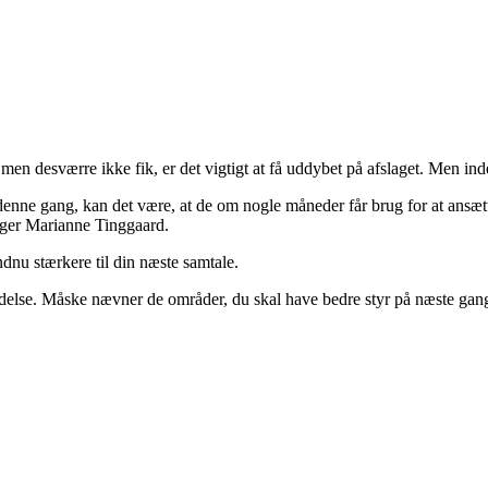
 men desværre ikke fik, er det vigtigt at få uddybet på afslaget. Men ind
nne gang, kan det være, at de om nogle måneder får brug for at ansætte 
iger Marianne Tinggaard.
ndnu stærkere til din næste samtale.
se. Måske nævner de områder, du skal have bedre styr på næste gang, e