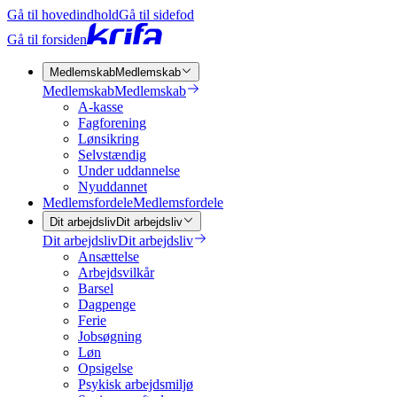
Gå til hovedindhold
Gå til sidefod
Gå til forsiden
Medlemskab
Medlemskab
Medlemskab
Medlemskab
A-kasse
Fagforening
Lønsikring
Selvstændig
Under uddannelse
Nyuddannet
Medlemsfordele
Medlemsfordele
Dit arbejdsliv
Dit arbejdsliv
Dit arbejdsliv
Dit arbejdsliv
Ansættelse
Arbejdsvilkår
Barsel
Dagpenge
Ferie
Jobsøgning
Løn
Opsigelse
Psykisk arbejdsmiljø