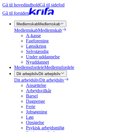
Gå til hovedindhold
Gå til sidefod
Gå til forsiden
Medlemskab
Medlemskab
Medlemskab
Medlemskab
A-kasse
Fagforening
Lønsikring
Selvstændig
Under uddannelse
Nyuddannet
Medlemsfordele
Medlemsfordele
Dit arbejdsliv
Dit arbejdsliv
Dit arbejdsliv
Dit arbejdsliv
Ansættelse
Arbejdsvilkår
Barsel
Dagpenge
Ferie
Jobsøgning
Løn
Opsigelse
Psykisk arbejdsmiljø