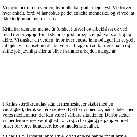
Vi drømmer om en verden, hvor alle har god arbejdslyst. Vi skriver
hver enkelt, fordi vi har fokus på det enkelte menneske, og vi ved, at
ikke to lønmodtagere er ens.
Krifa har gennem mange år forsket i trivsel og arbejdslyst og ved,
hvad der er vigtigt for at skabe et godt arbejdsliv på tværs af fag og
aldre. Vi ønsker en verden, hvor hver eneste lønmodtager har et godt
arbejdsliv – uanset om det betyder at brage op ad karrierestigen og
skifte job jævnligt eller at blive i samme arbejde i mange år.
I Krifas værdigrundlag står, at mennesket er skabt med en
værdighed, der ikke må krænkes. Det har vi med os, når vi taler med
vores medlemmer, der kan være i sårbare situationer. Derfor sætter
vi medlemmernes værdighed højt, og vi har gang på gang vundet
priser for vores kundeservice og medlemsloyalitet.
Vi har i 125 år været innovative, og vi er ikke bange for at prøve