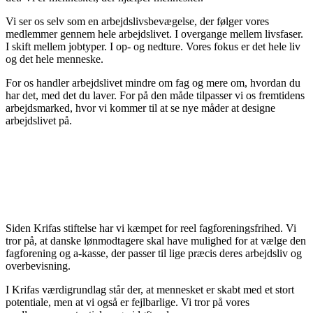
Vi ser os selv som en arbejdslivsbevægelse, der følger vores
medlemmer gennem hele arbejdslivet. I overgange mellem livsfaser.
I skift mellem jobtyper. I op- og nedture. Vores fokus er det hele liv
og det hele menneske.
For os handler arbejdslivet mindre om fag og mere om, hvordan du
har det, med det du laver. For på den måde tilpasser vi os fremtidens
arbejdsmarked, hvor vi kommer til at se nye måder at designe
arbejdslivet på.
Siden Krifas stiftelse har vi kæmpet for reel fagforeningsfrihed. Vi
tror på, at danske lønmodtagere skal have mulighed for at vælge den
fagforening og a-kasse, der passer til lige præcis deres arbejdsliv og
overbevisning.
I Krifas værdigrundlag står der, at mennesket er skabt med et stort
potentiale, men at vi også er fejlbarlige. Vi tror på vores