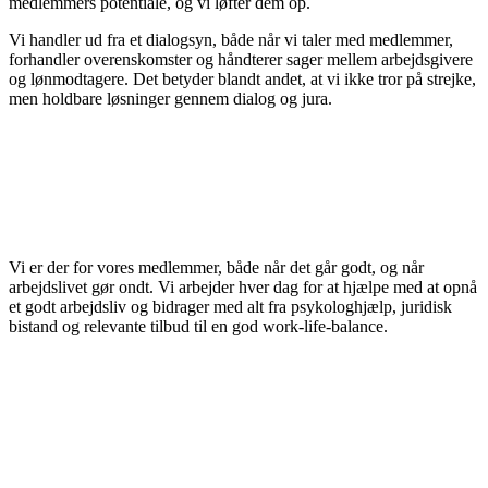
medlemmers potentiale, og vi løfter dem op.
Vi handler ud fra et dialogsyn, både når vi taler med medlemmer,
forhandler overenskomster og håndterer sager mellem arbejdsgivere
og lønmodtagere. Det betyder blandt andet, at vi ikke tror på strejke,
men holdbare løsninger gennem dialog og jura.
Vi er der for vores medlemmer, både når det går godt, og når
arbejdslivet gør ondt. Vi arbejder hver dag for at hjælpe med at opnå
et godt arbejdsliv og bidrager med alt fra psykologhjælp, juridisk
bistand og relevante tilbud til en god work-life-balance.