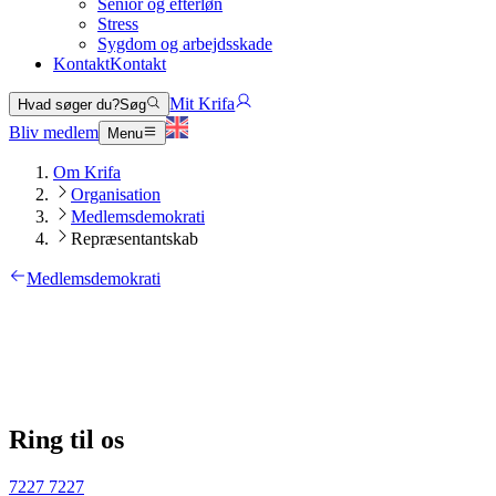
Senior og efterløn
Stress
Sygdom og arbejdsskade
Kontakt
Kontakt
Mit Krifa
Hvad søger du?
Søg
Bliv medlem
Menu
Om Krifa
Organisation
Medlemsdemokrati
Repræsentantskab
Medlemsdemokrati
Ring til os
7227 7227