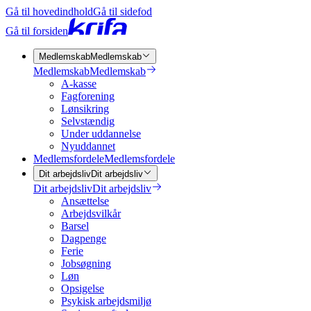
Gå til hovedindhold
Gå til sidefod
Gå til forsiden
Medlemskab
Medlemskab
Medlemskab
Medlemskab
A-kasse
Fagforening
Lønsikring
Selvstændig
Under uddannelse
Nyuddannet
Medlemsfordele
Medlemsfordele
Dit arbejdsliv
Dit arbejdsliv
Dit arbejdsliv
Dit arbejdsliv
Ansættelse
Arbejdsvilkår
Barsel
Dagpenge
Ferie
Jobsøgning
Løn
Opsigelse
Psykisk arbejdsmiljø