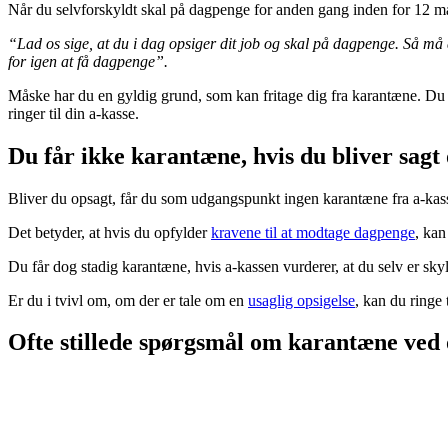
Når du selvforskyldt skal på dagpenge for anden gang inden for 12 mån
“Lad os sige, at du i dag opsiger dit job og skal på dagpenge. Så må 
for igen at få dagpenge”.
Måske har du en gyldig grund, som kan fritage dig fra karantæne. Du k
ringer til din a-kasse.
Du får ikke karantæne, hvis du bliver sagt
Bliver du opsagt, får du som udgangspunkt ingen karantæne fra a-kas
Det betyder, at hvis du opfylder
kravene til at modtage dagpenge
, kan
Du får dog stadig karantæne, hvis a-kassen vurderer, at du selv er sky
Er du i tvivl om, om der er tale om en
usaglig opsigelse
, kan du ringe 
Ofte stillede spørgsmål om karantæne ved 
Kan jeg få løn, mens jeg er i karantæne?