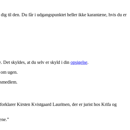
 dig til den. Du får i udgangspunktet heller ikke karantæne, hvis du er
 Det skyldes, at du selv er skyld i din
opsigelse
.
r om ugen.
idsmedlem.
orklarer Kirsten Kvistgaard Lauritsen, der er jurist hos Krifa og
æne.”