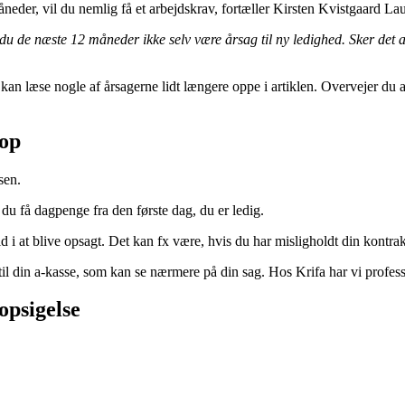
eder, vil du nemlig få et arbejdskrav, fortæller Kirsten Kvistgaard Lau
du de næste 12 måneder ikke selv være årsag til ny ledighed. Sker det a
an læse nogle af årsagerne lidt længere oppe i artiklen. Overvejer du a
 op
sen.
 du få dagpenge fra den første dag, du er ledig.
ld i at blive opsagt. Det kan fx være, hvis du har misligholdt din kontra
til din a-kasse, som kan se nærmere på din sag. Hos Krifa har vi professi
opsigelse