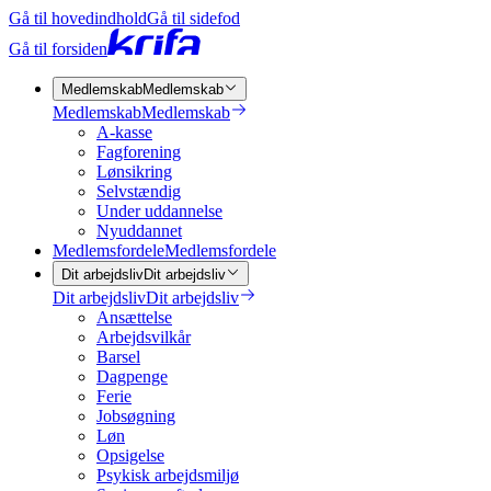
Gå til hovedindhold
Gå til sidefod
Gå til forsiden
Medlemskab
Medlemskab
Medlemskab
Medlemskab
A-kasse
Fagforening
Lønsikring
Selvstændig
Under uddannelse
Nyuddannet
Medlemsfordele
Medlemsfordele
Dit arbejdsliv
Dit arbejdsliv
Dit arbejdsliv
Dit arbejdsliv
Ansættelse
Arbejdsvilkår
Barsel
Dagpenge
Ferie
Jobsøgning
Løn
Opsigelse
Psykisk arbejdsmiljø