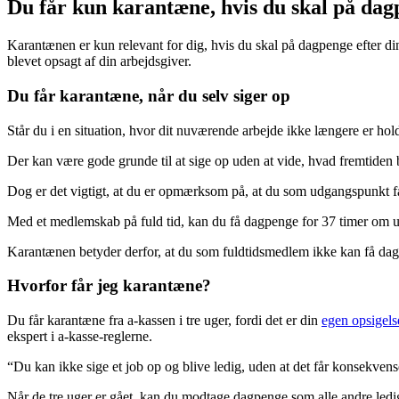
Du får kun karantæne, hvis du skal på da
Karantænen er kun relevant for dig, hvis du skal på dagpenge efter din 
blevet opsagt af din arbejdsgiver.
Du får karantæne, når du selv siger op
Står du i en situation, hvor dit nuværende arbejde ikke længere er ho
Der kan være gode grunde til at sige op uden at vide, hvad fremtiden 
Dog er det vigtigt, at du er opmærksom på, at du som udgangspunkt får
Med et medlemskab på fuld tid, kan du få dagpenge for 37 timer om 
Karantænen betyder derfor, at du som fuldtidsmedlem ikke kan få dagp
Hvorfor får jeg karantæne?
Du får karantæne fra a-kassen i tre uger, fordi det er din
egen opsigels
ekspert i a-kasse-reglerne.
“Du kan ikke sige et job op og blive ledig, uden at det får konsekve
Når de tre uger er gået, kan du modtage dagpenge som alle andre ledi