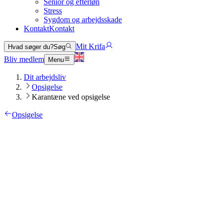
Senior og efterløn
Stress
Sygdom og arbejdsskade
Kontakt
Kontakt
Mit Krifa
Hvad søger du?
Søg
Bliv medlem
Menu
Dit arbejdsliv
Opsigelse
Karantæne ved opsigelse
Opsigelse