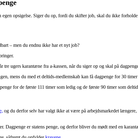
gpenge
egen opsigelse. Siger du op, fordi du skifter job, skal du ikke forholde
ldbart – men du endnu ikke har et nyt job?
bringer.
 tre ugers karantæne fra a-kassen, når du siger op og skal på dagpenge.
ugen, mens du med et deltids-medlemskab kan få dagpenge for 30 time
enge for de første 111 timer som ledig og de første 90 timer som delt
e,
og du derfor selv har valgt ikke at være på arbejdsmarkedet længere, f
nser. Dagpenge er statens penge, og derfor bliver du mødt med en karant
ge, såfremt du opfylder
kravene
.