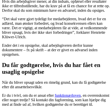
Hvis din arbejdsgiver mener, at din indsats, opførsel eller resultater
ikke er tilfredsstillende, har du krav på at få en chance for at rette op.
Derfor skal du som minimum have en advarsel, inden du opsiges.
“Det skal være gjort tydeligt for medarbejderen, hvad det er for en
adfærd, man ønsker forbedret, og hvad konsekvensen ellers kan
være. Det er vigtigt, at medarbejderen får at vide, at vedkommende
bliver opsagt, hvis der ikke sker forbedringer”, forklarer Henriette
Klüwer-Ulrich.
Ender det i en opsigelse, skal arbejdsgiveren derfor kunne
dokumentere – fx på skrift – at der er givet en advarsel inden
opsigelsen.
Du får godtgørelse, hvis du har fået en
usaglig opsigelse
Når du bliver opsagt uden en rimelig grund, kan du få godtgørelse
efter dit ansættelsesvilkår.
Er du i tvivl, om du er ansat efter
funktionærloven
, en overenskomst
eller noget tredje? Så kontakt din fagforening, som kan hjælpe dig
med at finde ud af, hvilken godtgørelse du er berettiget til.