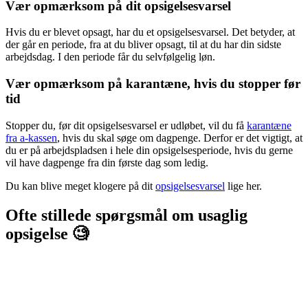
Vær opmærksom på dit opsigelsesvarsel
Hvis du er blevet opsagt, har du et opsigelsesvarsel. Det betyder, at
der går en periode, fra at du bliver opsagt, til at du har din sidste
arbejdsdag. I den periode får du selvfølgelig løn.
Vær opmærksom på karantæne, hvis du stopper før
tid
Stopper du, før dit opsigelsesvarsel er udløbet, vil du få
karantæne
fra a-kassen
, hvis du skal søge om dagpenge. Derfor er det vigtigt, at
du er på arbejdspladsen i hele din opsigelsesperiode, hvis du gerne
vil have dagpenge fra din første dag som ledig.
Du kan blive meget klogere på dit
opsigelsesvarsel
lige her.
Ofte stillede spørgsmål om usaglig
opsigelse 🧐
Hvad hvis jeg har været ansat i under et å
som funktionær?