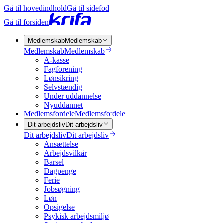
Gå til hovedindhold
Gå til sidefod
Gå til forsiden
Medlemskab
Medlemskab
Medlemskab
Medlemskab
A-kasse
Fagforening
Lønsikring
Selvstændig
Under uddannelse
Nyuddannet
Medlemsfordele
Medlemsfordele
Dit arbejdsliv
Dit arbejdsliv
Dit arbejdsliv
Dit arbejdsliv
Ansættelse
Arbejdsvilkår
Barsel
Dagpenge
Ferie
Jobsøgning
Løn
Opsigelse
Psykisk arbejdsmiljø