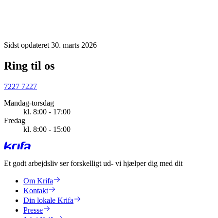
Som medlem af Krifa anbefaler vi, at du ringer til os. Er der hold i
din sag, vil du være berettiget til at få en godtgørelse, fordi du er
blevet usagligt opsagt.
Sidst opdateret 30. marts 2026
Ring til os
7227 7227
Mandag-torsdag
kl. 8:00 - 17:00
Fredag
kl. 8:00 - 15:00
Et godt arbejdsliv ser forskelligt ud
- vi hjælper dig med dit
Om Krifa
Kontakt
Din lokale Krifa
Presse