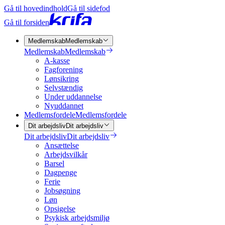
Gå til hovedindhold
Gå til sidefod
Gå til forsiden
Medlemskab
Medlemskab
Medlemskab
Medlemskab
A-kasse
Fagforening
Lønsikring
Selvstændig
Under uddannelse
Nyuddannet
Medlemsfordele
Medlemsfordele
Dit arbejdsliv
Dit arbejdsliv
Dit arbejdsliv
Dit arbejdsliv
Ansættelse
Arbejdsvilkår
Barsel
Dagpenge
Ferie
Jobsøgning
Løn
Opsigelse
Psykisk arbejdsmiljø