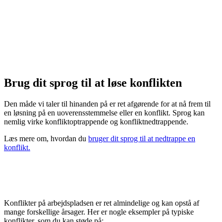
I føler jer helt befriede over, at I er blevet enige. Måske er I 
lettede, at I glemmer, at den løsning, I vælger, skal være
realistisk for begge. Træf derfor helt klare og kontante aftale
Hvad er det egentlig der sker, når der opstår konflikter på
jobbet? Og hvorfor kommer de nogen gange helt ud af
kontrol?
Brug dit sprog til at løse konflikten
Den måde vi taler til hinanden på er ret afgørende for at nå frem til
en løsning på en uoverensstemmelse eller en konflikt. Sprog kan
nemlig virke konfliktoptrappende og konfliktnedtrappende.
Læs mere om, hvordan du
bruger dit sprog til at nedtrappe en
konflikt.
Konflikter på arbejdspladsen er ret almindelige og kan opstå af
mange forskellige årsager. Her er nogle eksempler på typiske
konflikter, som du kan støde på: