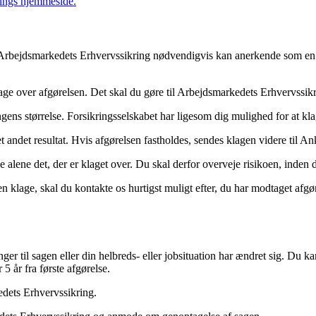
ings hjemmeside.
om Arbejdsmarkedets Erhvervssikring nødvendigvis kan anerkende som en 
age over afgørelsen. Det skal du gøre til Arbejdsmarkedets Erhvervssikr
ngens størrelse. Forsikringsselskabet har ligesom dig mulighed for at kl
ndet resultat. Hvis afgørelsen fastholdes, sendes klagen videre til Ank
alene det, der er klaget over. Du skal derfor overveje risikoen, inden 
en klage, skal du kontakte os hurtigst muligt efter, du har modtaget afg
ger til sagen eller din helbreds- eller jobsituation har ændret sig. Du 
5 år fra første afgørelse.
edets Erhvervssikring.