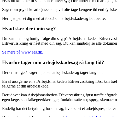
Hvis du kommer til skade eller bliver syg i forbindelse med arbejde, 
Sager om psykiske arbejdsskader, vil ofte tage længere tid end fysisk
Her hjælper vi dig med at forstå din arbejdsskadesag lidt bedre.
Hvad sker der i min sag?
Du kan nemt og hurtigt følge din sag på Arbejdsmarkedets Erhvervssik
Erhvervssikring er nået med din sag. Du kan samtidig se alle dokument
Se mere på www.aes.dk.
Hvorfor tager min arbejdsskadesag så lang tid?
Der er mange årsager til, at en arbejdsskadesag tager lang tid.
En af årsagerne er, at Arbejdsmarkedets Erhvervssikring først kan træf
følgerne af din arbejdsskade.
Derudover kan Arbejdsmarkedets Erhvervssikring først træffe afgørelse
egen læge, speciallægeerklæringer, funktionsattester, spørgeskemaer
Endelig har det betydning for din sag, hvor stort et arbejdspres, der e