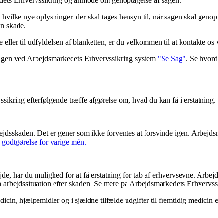
kedets Erhvervssikring og anmode om genoptagelse af sagen.
 hvilke nye oplysninger, der skal tages hensyn til, når sagen skal genop
in skade.
eller til udfyldelsen af blanketten, er du velkommen til at kontakte os
l sagen ved Arbejdsmarkedets Erhvervssikring system
"Se Sag"
. Se hvord
sikring efterfølgende træffe afgørelse om, hvad du kan få i erstatning.
rbejdsskaden. Det er gener som ikke forventes at forsvinde igen. Arbejd
godtgørelse for varige mén.
rbejde, har du mulighed for at få erstatning for tab af erhvervsevne. Ar
g din arbejdssituation efter skaden. Se mere på Arbejdsmarkedets Erhver
icin, hjælpemidler og i sjældne tilfælde udgifter til fremtidig medicin 