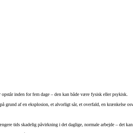
er opstår inden for fem dage – den kan både være fysisk eller psykisk.
å grund af en eksplosion, et alvorligt sår, et overfald, en krænkelse osv
ængere tids skadelig påvirkning i det daglige, normale arbejde – det ka