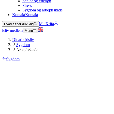
Senior og efterløn
Stress
Sygdom og arbejdsskade
Kontakt
Kontakt
Mit Krifa
Hvad søger du?
Søg
Bliv medlem
Menu
Dit arbejdsliv
Sygdom
Arbejdsskade
Sygdom