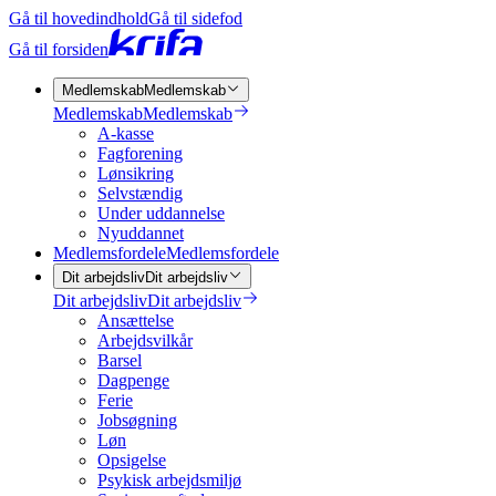
Gå til hovedindhold
Gå til sidefod
Gå til forsiden
Medlemskab
Medlemskab
Medlemskab
Medlemskab
A-kasse
Fagforening
Lønsikring
Selvstændig
Under uddannelse
Nyuddannet
Medlemsfordele
Medlemsfordele
Dit arbejdsliv
Dit arbejdsliv
Dit arbejdsliv
Dit arbejdsliv
Ansættelse
Arbejdsvilkår
Barsel
Dagpenge
Ferie
Jobsøgning
Løn
Opsigelse
Psykisk arbejdsmiljø