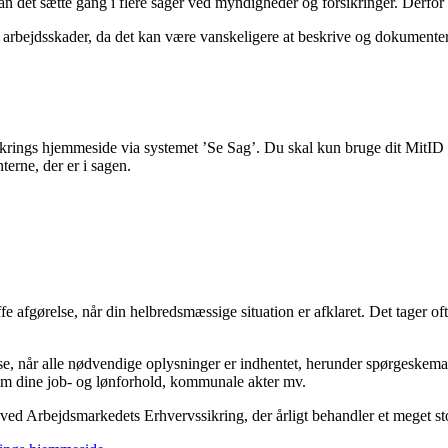
kan det sætte gang i flere sager ved myndigheder og forsikringer. Derf
e arbejdsskader, da det kan være vanskeligere at beskrive og dokumente
rings hjemmeside via systemet ’Se Sag’. Du skal kun bruge dit MitID ti
erne, der er i sagen.
fe afgørelse, når din helbredsmæssige situation er afklaret. Det tager o
, når alle nødvendige oplysninger er indhentet, herunder spørgeskemaer
 om dine job- og lønforhold, kommunale akter mv.
r ved Arbejdsmarkedets Erhvervssikring, der årligt behandler et meget st