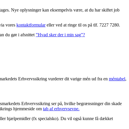
tages. Nye oplysninger kan eksempelvis være, at du har skiftet job
 via vores
kontaktformular
eller ved at ringe til os på tlf. 7227 7280.
an du gør i afsnittet
”Hvad sker der i min sag”?
smarkedets Erhvervssikring vurderer dit varige mén ud fra en
méntabel
,
bejdsmarkedets Erhvervssikring ser på, hvilke begrænsninger din skade
vssikrings hjemmeside om
tab af erhvervsevne.
eller hjælpemidler (fx specialsko). Du vil også kunne få dækket