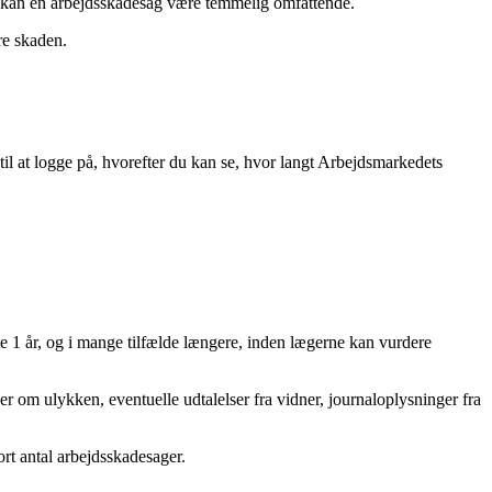
or kan en arbejdsskadesag være temmelig omfattende.
re skaden.
l at logge på, hvorefter du kan se, hvor langt Arbejdsmarkedets
fte 1 år, og i mange tilfælde længere, inden lægerne kan vurdere
 om ulykken, eventuelle udtalelser fra vidner, journaloplysninger fra
ort antal arbejdsskadesager.