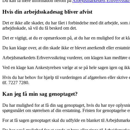
Du kan få mere information herom på
Arbejdsmarkedets Erhvervssikr
Hvis din arbejdsskadesag bliver afvist
Det er ikke alle skader, du har fået i forbindelse med dit arbejde, s
arbejdsskade, så vil du få besked om det.
Det er vigtigt, at du er opmærksom på, at du har en mulighed for at kl
Du kan klage over, at din skade ikke er blevet anerkendt eller erstatni
Arbejdsmarkedets Erhvervssikring vurderer, om klagen kan medføre et a
Ved en klage kan Ankestyrelsen vælge at se på hele sagen igen og ikke 
Hvis du har behov for hjælp til vurderingen af afgørelsen eller skrive 
tlf. 7227 7280.
Kan jeg få min sag genoptaget?
Du har mulighed for at få din sag genoptaget, hvis du har nye oplysnin
spørgsmålet om størrelsen af din erstatning. Fristen for genoptagelse er 
For at få sagen genoptaget skal du udfylde en blanket til Arbejdsmark