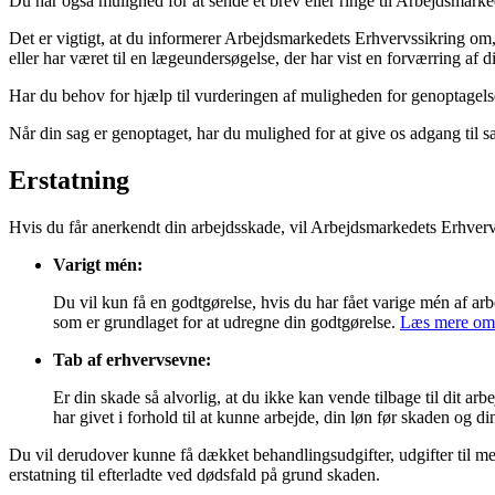
Du har også mulighed for at sende et brev eller ringe til Arbejdsmar
Det er vigtigt, at du informerer Arbejdsmarkedets Erhvervssikring om,
eller har været til en lægeundersøgelse, der har vist en forværring af d
Har du behov for hjælp til vurderingen af muligheden for genoptagelse 
Når din sag er genoptaget, har du mulighed for at give os adgang ti
Erstatning
Hvis du får anerkendt din arbejdsskade, vil Arbejdsmarkedets Erhvervs
Varigt mén:
Du vil kun få en godtgørelse, hvis du har fået varige mén af a
som er grundlaget for at udregne din godtgørelse.
Læs mere om 
Tab af erhvervsevne:
Er din skade så alvorlig, at du ikke kan vende tilbage til dit a
har givet i forhold til at kunne arbejde, din løn før skaden o
Du vil derudover kunne få dækket behandlingsudgifter, udgifter til med
erstatning til efterladte ved dødsfald på grund skaden.