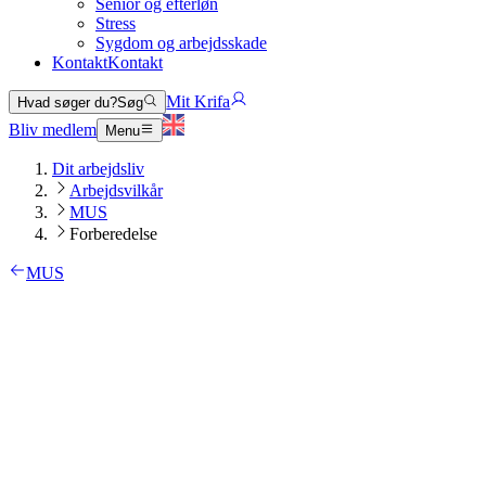
Senior og efterløn
Stress
Sygdom og arbejdsskade
Kontakt
Kontakt
Mit Krifa
Hvad søger du?
Søg
Bliv medlem
Menu
Dit arbejdsliv
Arbejdsvilkår
MUS
Forberedelse
MUS