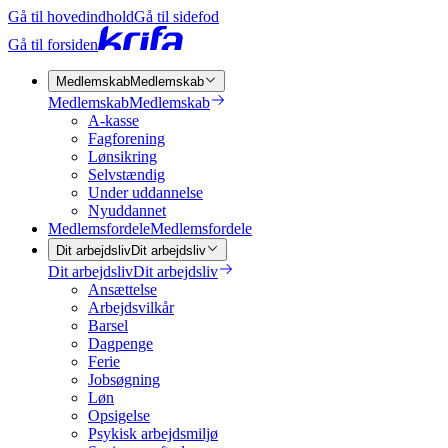
Gå til hovedindhold
Gå til sidefod
Gå til forsiden
Medlemskab
Medlemskab
Medlemskab
Medlemskab
A-kasse
Fagforening
Lønsikring
Selvstændig
Under uddannelse
Nyuddannet
Medlemsfordele
Medlemsfordele
Dit arbejdsliv
Dit arbejdsliv
Dit arbejdsliv
Dit arbejdsliv
Ansættelse
Arbejdsvilkår
Barsel
Dagpenge
Ferie
Jobsøgning
Løn
Opsigelse
Psykisk arbejdsmiljø