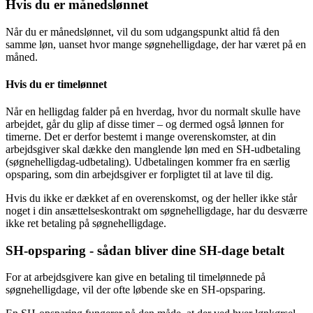
Hvis du er månedslønnet
Når du er månedslønnet, vil du som udgangspunkt altid få den
samme løn, uanset hvor mange søgnehelligdage, der har været på en
måned.
Hvis du er timelønnet
Når en helligdag falder på en hverdag, hvor du normalt skulle have
arbejdet, går du glip af disse timer – og dermed også lønnen for
timerne. Det er derfor bestemt i mange overenskomster, at din
arbejdsgiver skal dække den manglende løn med en SH-udbetaling
(søgnehelligdag-udbetaling). Udbetalingen kommer fra en særlig
opsparing, som din arbejdsgiver er forpligtet til at lave til dig.
Hvis du ikke er dækket af en overenskomst, og der heller ikke står
noget i din ansættelseskontrakt om søgnehelligdage, har du desværre
ikke ret betaling på søgnehelligdage.
SH-opsparing - sådan bliver dine SH-dage betalt
For at arbejdsgivere kan give en betaling til timelønnede på
søgnehelligdage, vil der ofte løbende ske en SH-opsparing.