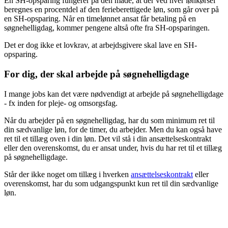
En SH-opsparing fungerer på den måde, at der ved hver lønkørsel
beregnes en procentdel af den ferieberettigede løn, som går over på
en SH-opsparing. Når en timelønnet ansat får betaling på en
søgnehelligdag, kommer pengene altså ofte fra SH-opsparingen.
Det er dog ikke et lovkrav, at arbejdsgivere skal lave en SH-
opsparing.
For dig, der skal arbejde på søgnehelligdage
I mange jobs kan det være nødvendigt at arbejde på søgnehelligdage
- fx inden for pleje- og omsorgsfag.
Når du arbejder på en søgnehelligdag, har du som minimum ret til
din sædvanlige løn, for de timer, du arbejder. Men du kan også have
ret til et tillæg oven i din løn. Det vil stå i din ansættelseskontrakt
eller den overenskomst, du er ansat under, hvis du har ret til et tillæg
på søgnehelligdage.
Står der ikke noget om tillæg i hverken
ansættelseskontrakt
eller
overenskomst, har du som udgangspunkt kun ret til din sædvanlige
løn.