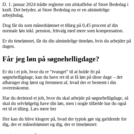
D. 1. januar 2024 trådte reglerne om afskaffelse af Store Bededag i
kraft. Det betyder, at Store Bededag nu er en almindelige
arbejdsdag.
Dog får du som månedslønnet et tillæg på 0,45 procent af din
normale løn inkl. pension, fritvalg med mere som kompensation.
Er du timelønnet, får du din almindelige timeløn, hvis du arbejder på
dagen.
Får jeg løn på søgnehelligdage?
Er du i et job, hvor du er “tvunget” til at holde fri på
søgnehelligdage, kan du have ret til at få løn på disse dage – det
afhænger dog først og fremmest af, hvad der er bestemt i din
overenskomst.
Har du derimod et job, hvor du skal arbejde på søgnehelligdage, så
skal du selvfølgelig have din løn, men i nogle tilfælde har du også
ret til et tillæg. Læs mere her
Her kan du blive klogere på, hvad der typisk gør sig gældende for
dig, der er månedslønnet og dig, der er timelønnet: