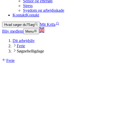
Senior og efterløn
Stress
Sygdom og arbejdsskade
Kontakt
Kontakt
Mit Krifa
Hvad søger du?
Søg
Bliv medlem
Menu
Dit arbejdsliv
Ferie
Søgnehelligdage
Ferie