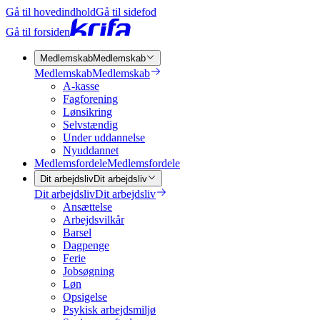
Gå til hovedindhold
Gå til sidefod
Gå til forsiden
Medlemskab
Medlemskab
Medlemskab
Medlemskab
A-kasse
Fagforening
Lønsikring
Selvstændig
Under uddannelse
Nyuddannet
Medlemsfordele
Medlemsfordele
Dit arbejdsliv
Dit arbejdsliv
Dit arbejdsliv
Dit arbejdsliv
Ansættelse
Arbejdsvilkår
Barsel
Dagpenge
Ferie
Jobsøgning
Løn
Opsigelse
Psykisk arbejdsmiljø