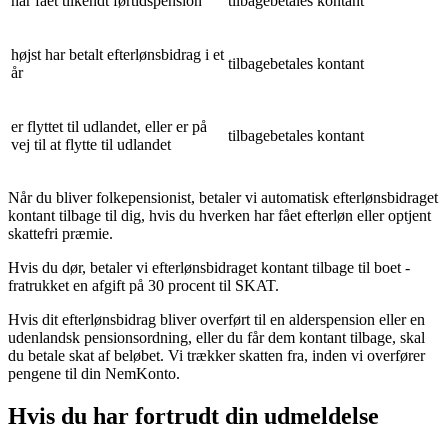
har fået tilkendt førtidspension
tilbagebetales kontant
højst har betalt efterlønsbidrag i et
tilbagebetales kontant
år
er flyttet til udlandet, eller er på
tilbagebetales kontant
vej til at flytte til udlandet
Når du bliver folkepensionist, betaler vi automatisk efterlønsbidraget
kontant tilbage til dig, hvis du hverken har fået efterløn eller optjent
skattefri præmie.
Hvis du dør, betaler vi efterlønsbidraget kontant tilbage til boet -
fratrukket en afgift på 30 procent til SKAT.
Hvis dit efterlønsbidrag bliver overført til en alderspension eller en
udenlandsk pensionsordning, eller du får dem kontant tilbage, skal
du betale skat af beløbet. Vi trækker skatten fra, inden vi overfører
pengene til din NemKonto.
Hvis du har fortrudt din udmeldelse