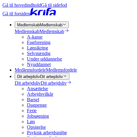
Gå til hovedindhold
Gå til sidefod
Gå til forsiden
Medlemskab
Medlemskab
Medlemskab
Medlemskab
A-kasse
Fagforening
Lønsikring
Selvstændig
Under uddannelse
Nyuddannet
Medlemsfordele
Medlemsfordele
Dit arbejdsliv
Dit arbejdsliv
Dit arbejdsliv
Dit arbejdsliv
Ansættelse
Arbejdsvilkår
Barsel
Dagpenge
Ferie
Jobsøgning
Løn
Opsigelse
Psykisk arbejdsmiljø